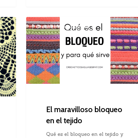
El
Crochet Y Dos Agujas
maravilloso
bloqueo
en
el
tejido
El maravilloso bloqueo
en el tejido
Qué es el bloqueo en el tejido y