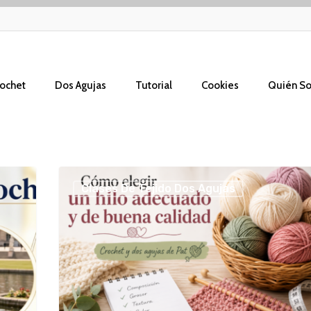
ochet
Dos Agujas
Tutorial
Cookies
Quién S
Cómo
Clases De Tejido Dos Agujas
elegir
un
hilo
adecuado
y
de