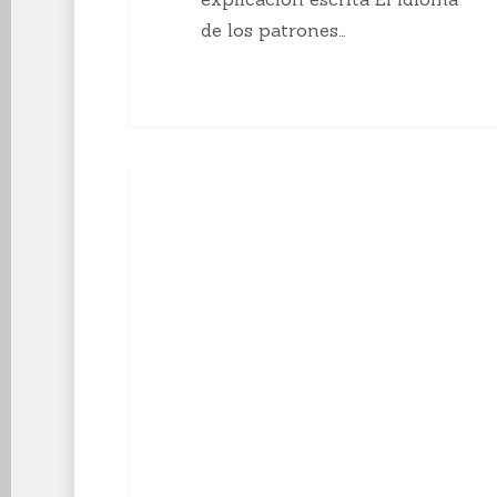
de los patrones…
10
Enseñanzas Para Tejedoras
curiosidades
sobre
el
tejido
a
mano