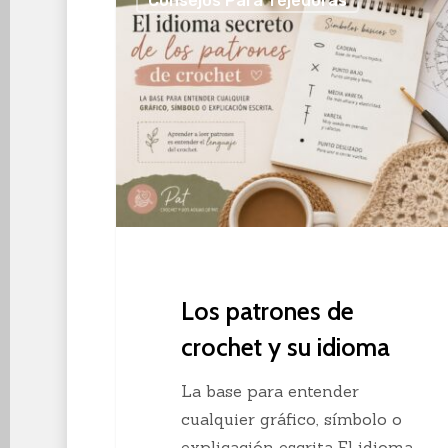
Consejos Para Tejedoras
patrones
de
crochet
y
su
idioma
Los patrones de
crochet y su idioma
La base para entender
cualquier gráfico, símbolo o
explicación escrita El idioma