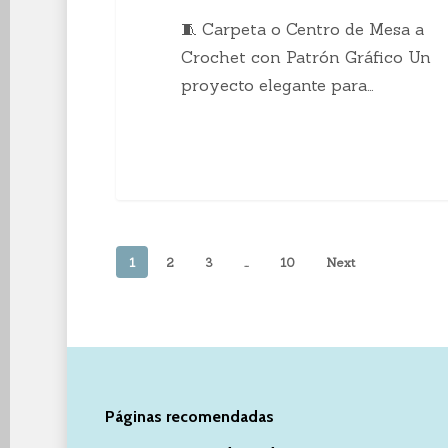
🧵 Carpeta o Centro de Mesa a
Crochet con Patrón Gráfico Un
proyecto elegante para…
1
2
3
…
10
Next
Páginas recomendadas