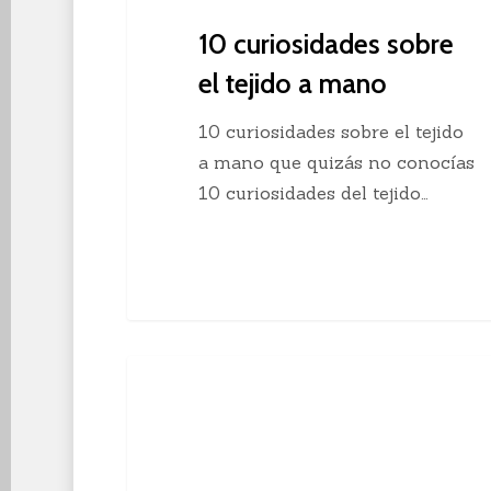
10 curiosidades sobre
el tejido a mano
10 curiosidades sobre el tejido
a mano que quizás no conocías
10 curiosidades del tejido…
Descubre
Crochet
el
crochet
continuo