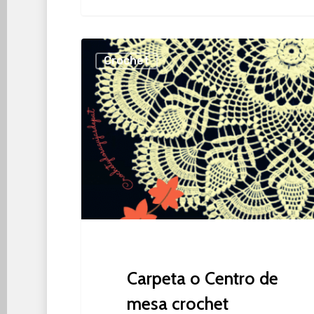
Carpeta
Crochet
o
Centro
de
mesa
crochet
Carpeta o Centro de
mesa crochet