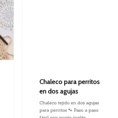
Dos Agujas
para
perritos
en
dos
agujas
Chaleco para perritos
en dos agujas
Chaleco tejido en dos agujas
para perritos 🐾 Paso a paso
fácil con punto inglés…